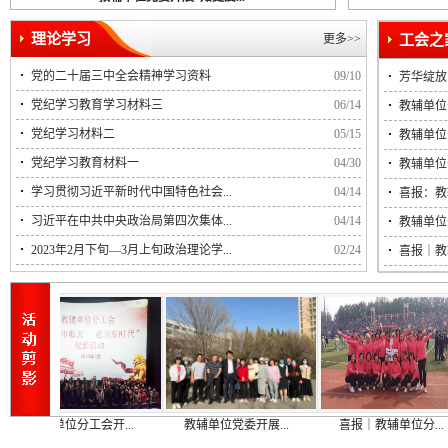
理论学习
更多>>
党的二十届三中全会精神学习资料
09/10
芳华绽放
党纪学习教育学习材料三
06/14
教辅单位
党纪学习材料二
05/15
教辅单位
党纪学习教育材料一
04/30
教辅单位
学习贯彻习近平新时代中国特色社会...
04/14
喜报：教
习近平在中共中央政治局第四次集体...
04/14
教辅单位
2023年2月下旬—3月上旬政治理论学...
02/24
喜报｜教
辅单位分工会开...
教辅单位党委开展...
喜报｜教辅单位分...