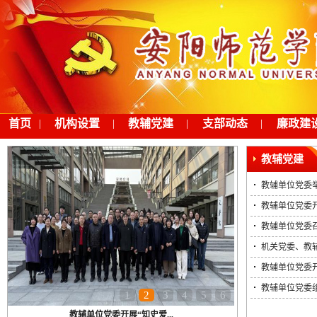
首页
|
机构设置
|
教辅党建
|
支部动态
|
廉政建
教辅党建
教辅单位党委举
教辅单位党委开
教辅单位党委
机关党委、教辅
教辅单位党委开
教辅单位党委
1
2
3
4
5
6
教辅单位党委开展“知史爱...