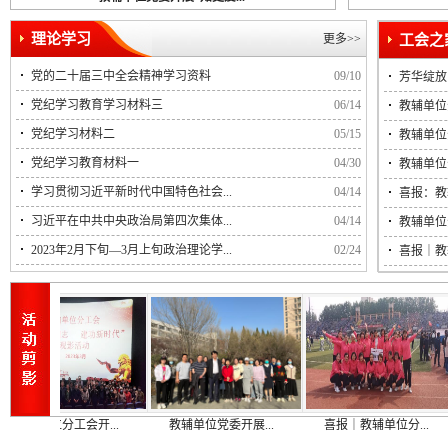
理论学习
更多>>
党的二十届三中全会精神学习资料
09/10
芳华绽放
党纪学习教育学习材料三
06/14
教辅单位
党纪学习材料二
05/15
教辅单位
党纪学习教育材料一
04/30
教辅单位
学习贯彻习近平新时代中国特色社会...
04/14
喜报：教
习近平在中共中央政治局第四次集体...
04/14
教辅单位
2023年2月下旬—3月上旬政治理论学...
02/24
喜报｜教
单位分工会开...
教辅单位党委开展...
喜报｜教辅单位分...