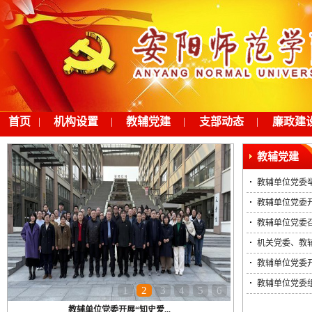
首页
|
机构设置
|
教辅党建
|
支部动态
|
廉政建
教辅党建
教辅单位党委举
教辅单位党委开
教辅单位党委
机关党委、教辅
教辅单位党委开
教辅单位党委
1
2
3
4
5
6
教辅单位党委开展“知史爱...