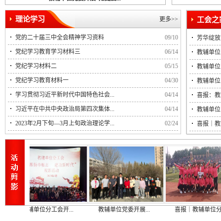
理论学习
更多>>
党的二十届三中全会精神学习资料
09/10
芳华绽放
党纪学习教育学习材料三
06/14
教辅单位
党纪学习材料二
05/15
教辅单位
党纪学习教育材料一
04/30
教辅单位
学习贯彻习近平新时代中国特色社会...
04/14
喜报：教
习近平在中共中央政治局第四次集体...
04/14
教辅单位
2023年2月下旬—3月上旬政治理论学...
02/24
喜报｜教
教辅单位分工会开...
教辅单位党委开展...
喜报｜教辅单位分...