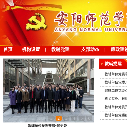
首页
|
机构设置
|
教辅党建
|
支部动态
|
廉政建
教辅党建
教辅单位党委举
教辅单位党委开
教辅单位党委
机关党委、教辅
教辅单位党委开
教辅单位党委
1
2
3
4
5
6
教辅单位党委开展“知史爱...