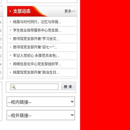
·
考察工作预告
支部动态
更多>>
·
入党积极分子公示
·
教辅单位2025年教职工年度考核推优
档案与时代同行，记忆与你我...
6
学生就业指导服务中心党支部...
0
·
公示
图书馆党支部开展“学习谷文...
3
·
发展对象公示
图书馆党支部开展“迎七一”...
6
牢记入党初心 永葆党员本色|...
2
网络信息化中心党支部组织学...
4
档案馆党支部开展“政治生日...
5
会选...
挥洒激情强体魄，...
教辅单位分工会在...
教辅单位