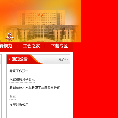
锋模范
|
工会之家
|
下载专区
通知公告
更多>>
·
考察工作预告
·
入党积极分子公示
·
教辅单位2025年教职工年度考核推优
·
公示
·
发展对象公示