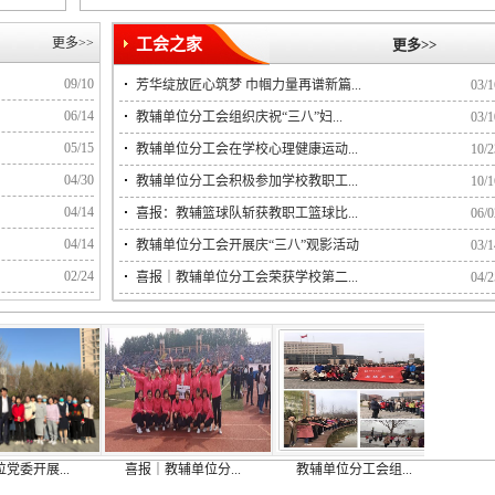
更多>>
工会之家
更多>>
09/10
芳华绽放匠心筑梦 巾帼力量再谱新篇...
03/1
06/14
教辅单位分工会组织庆祝“三八”妇...
03/1
05/15
教辅单位分工会在学校心理健康运动...
10/2
04/30
教辅单位分工会积极参加学校教职工...
10/1
04/14
喜报：教辅篮球队斩获教职工篮球比...
06/0
04/14
教辅单位分工会开展庆“三八”观影活动
03/1
02/24
喜报｜教辅单位分工会荣获学校第二...
04/2
...
喜报｜教辅单位分...
教辅单位分工会组...
教辅单位分工