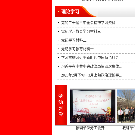
理论学习
党的二十届三中全会精神学习资料
党纪学习教育学习材料三
党纪学习材料二
党纪学习教育材料一
学习贯彻习近平新时代中国特色社会...
习近平在中共中央政治局第四次集体...
2023年2月下旬—3月上旬政治理论学...
..
喜报：教辅篮球队...
教辅单位分工会开...
教辅单位党委开展