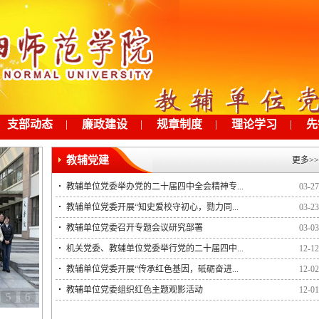
支部动态
|
廉政建设
|
规章制度
|
理论学习
|
先
教辅党建
更多>>
教辅单位党委举办党的二十届四中全会精神专...
03-27
教辅单位党委开展“知史爱校守初心，勠力同...
03-23
教辅单位党委召开专题会议研究部署
03-03
机关党委、教辅单位党委举行党的二十届四中...
12-12
教辅单位党委开展“传承红色基因，砥砺奋进...
12-02
教辅单位党委组织红色主题观影活动
12-01
5
6