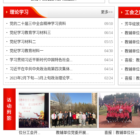
理论学习
更多>>
党的二十届三中全会精神学习资料
09/10
芳华绽放
党纪学习教育学习材料三
06/14
教辅单位
党纪学习材料二
05/15
教辅单位
党纪学习教育材料一
04/30
教辅单位
学习贯彻习近平新时代中国特色社会...
04/14
喜报：教
习近平在中共中央政治局第四次集体...
04/14
教辅单位
2023年2月下旬—3月上旬政治理论学...
02/24
喜报｜教
辅单位分工会开...
教辅单位党委开展...
喜报｜教辅单位分...