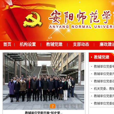
首页
|
机构设置
|
教辅党建
|
支部动态
|
廉政建
教辅党建
教辅单位党委举
教辅单位党委开
教辅单位党委
机关党委、教辅
教辅单位党委开
教辅单位党委
1
2
3
4
5
6
教辅单位党委开展“知史爱...