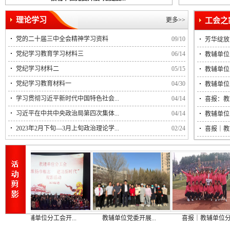
理论学习
更多>>
党的二十届三中全会精神学习资料
09/10
芳华绽放
党纪学习教育学习材料三
06/14
教辅单位
党纪学习材料二
05/15
教辅单位
党纪学习教育材料一
04/30
教辅单位
学习贯彻习近平新时代中国特色社会...
04/14
喜报：教
习近平在中共中央政治局第四次集体...
04/14
教辅单位
2023年2月下旬—3月上旬政治理论学...
02/24
喜报｜教
教辅单位分工会开...
教辅单位党委开展...
喜报｜教辅单位分...