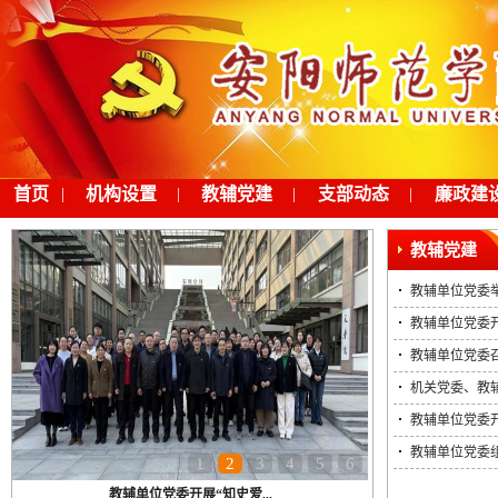
首页
|
机构设置
|
教辅党建
|
支部动态
|
廉政建
教辅党建
教辅单位党委举
教辅单位党委开
教辅单位党委
机关党委、教辅
教辅单位党委开
教辅单位党委
1
2
3
4
5
6
教辅单位党委开展“知史爱...