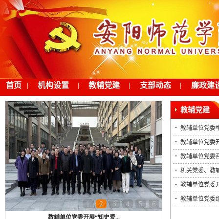
首页
|
机构设置
|
教辅党建
|
支部动态
|
廉政建
教辅党建
教辅单位党委举
教辅单位党委开
教辅单位党委
机关党委、教辅
教辅单位党委开
教辅单位党委
1
2
3
4
5
6
教辅单位党委开展“知史爱...