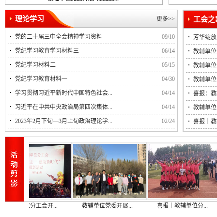
理论学习
更多>>
党的二十届三中全会精神学习资料
09/10
芳华绽放
党纪学习教育学习材料三
06/14
教辅单位
党纪学习材料二
05/15
教辅单位
党纪学习教育材料一
04/30
教辅单位
学习贯彻习近平新时代中国特色社会...
04/14
喜报：教
习近平在中共中央政治局第四次集体...
04/14
教辅单位
2023年2月下旬—3月上旬政治理论学...
02/24
喜报｜教
单位分工会开...
教辅单位党委开展...
喜报｜教辅单位分...