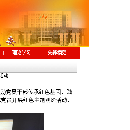
|
理论学习
|
先锋模范
|
工会之家
|
下载
活动
激励党员干部传承红色基因，践
体党员开展红色主题观影活动，