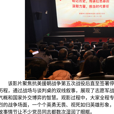
该影片聚焦抗美援朝战争第五次战役后直至签署
历程，通过战场与谈判桌的双线叙事，展现了志愿军
气概和国家外交博弈的智慧。观影过程中，大家全程
烈的战争场面，一个个英勇无畏、视死如归英雄形象
故事情节让不少党员同志都数次湿润了眼眶。