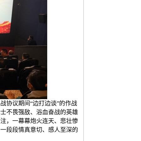
停战协议期间
“
边打边谈
”
的作战
战士不畏强敌、浴血奋战的英雄
专注，一幕幕炮火连天、悲壮惨
，一段段情真意切、感人至深的