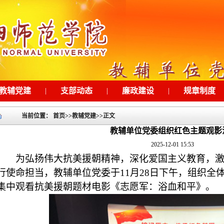
教辅党建
|
支部动态
|
廉政建设
|
规章制度
当前位置：
首页
>>
教辅党建
>>
正文
教辅单位党委组织红色主题观影
2025-12-01 15:53
为弘扬伟大抗美援朝精神，深化爱国主义教育，
行使命担当，教辅单位党委于
11
月
28
日下午，组织全
集中观看抗美援朝题材电影《志愿军：浴血和平》。