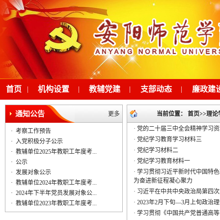
首页
|
机构设置
|
教辅党建
|
支部动态
|
廉政建
通知公告
更多
当前位置：
首页
>>
理论
·
党的二十届三中全会精神学习资
·
考察工作预告
·
党纪学习教育学习材料三
·
入党积极分子公示
·
党纪学习材料二
·
教辅单位2025年教职工年度考...
·
党纪学习教育材料一
·
公示
·
学习贯彻习近平新时代中国特色
·
发展对象公示
为奋进新征程凝心聚力
·
教辅单位2024年教职工年度考...
·
习近平在中共中央政治局第四次
·
2024年下半年党员发展对象公...
·
2023年2月下旬—3月上旬政治
·
教辅单位2023年教职工年度考...
·
学习贯彻《中国共产党普通高等