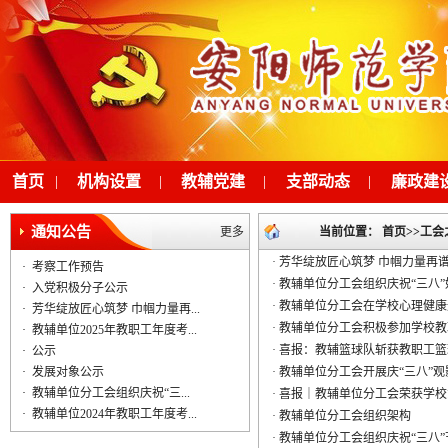
首页
|
机构设置
|
教辅党建
|
支部动态
|
廉政建
通知公告
更多
当前位置：
首页
>>
工会
·
芳华绽放匠心筑梦 巾帼力量再
·
考察工作预告
·
教辅单位分工会组织庆祝“三八
·
入党积极分子公示
·
教辅单位分工会在学校心理健康
·
芳华绽放匠心筑梦 巾帼力量再...
·
教辅单位分工会积极参加学校教
·
教辅单位2025年教职工年度考...
·
喜报：教辅篮球队斩获教职工篮
·
公示
·
发展对象公示
·
教辅单位分工会开展庆“三八”观
·
教辅单位分工会组织庆祝“三...
·
喜报｜教辅单位分工会荣获学校
·
教辅单位2024年教职工年度考...
·
教辅单位分工会组织架构
·
教辅单位分工会组织庆祝“三八