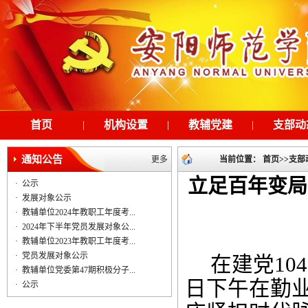
首页
|
机构设置
|
教辅党建
|
支部动
通知公告
更多
当前位置：
首页
>>
支部
立足百年变局
·
公示
·
发展对象公示
·
教辅单位2024年教职工年度考...
·
2024年下半年党员发展对象公...
·
教辅单位2023年教职工年度考...
·
党员发展对象公示
在建党
104
·
教辅单位党委第47期积极分子...
日下午在勤
·
公示