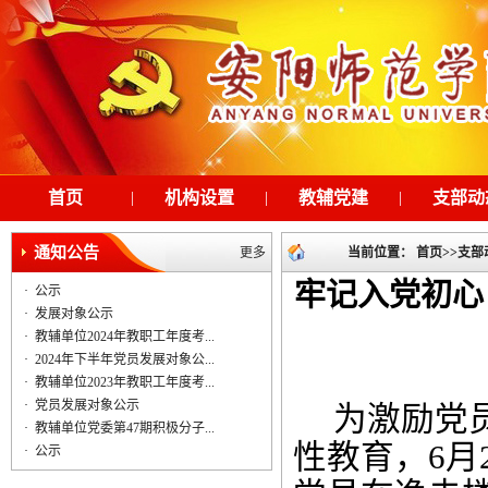
首页
|
机构设置
|
教辅党建
|
支部动
通知公告
更多
当前位置：
首页
>>
支部
牢记入党初心
·
公示
·
发展对象公示
·
教辅单位2024年教职工年度考...
·
2024年下半年党员发展对象公...
·
教辅单位2023年教职工年度考...
·
党员发展对象公示
为激励党
·
教辅单位党委第47期积极分子...
性教育，
6
月
·
公示