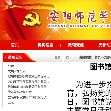
首页
|
机构设置
|
教辅党建
|
支部动
通知公告
更多
当前位置：
首页
>>
支部
图书馆
·
公示
·
发展对象公示
·
教辅单位2024年教职工年度考...
·
2024年下半年党员发展对象公...
为进一步
·
教辅单位2023年教职工年度考...
育，弘扬党
·
党员发展对象公示
·
教辅单位党委第47期积极分子...
日，图书馆
·
公示
主题党日活