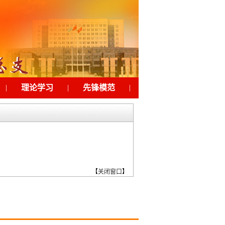
|
理论学习
|
先锋模范
|
工会之家
|
下载
【
关闭窗口
】