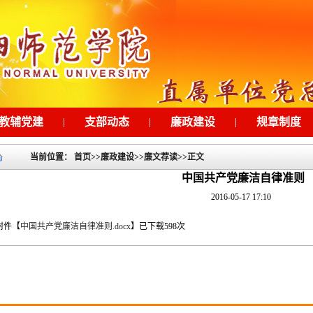
教辅党建
|
支部动态
|
廉政建设
|
规章制度
当前位置：
首页
>>
廉政建设
>>
廉文荐读
>>
正文
中国共产党廉洁自律准则
2016-05-17 17:10
附件【
中国共产党廉洁自律准则.docx
】
已下载
598
次