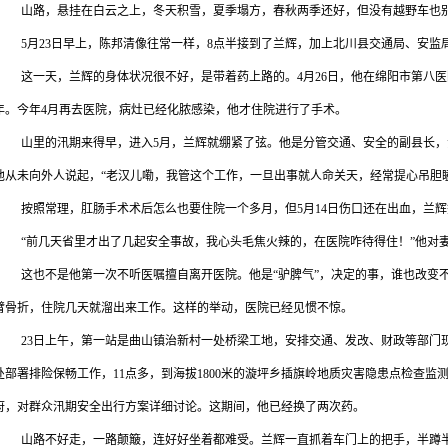
山路，悬挂在白云之上，冬天积雪，夏季塌方，春秋两季还好，但没有越野车也
5
月
23
日早上，陈邦清像往常一样，
8
点半接到了兰辉，加上北川县交通局、安监
这一天，兰辉的身体状况很不好，是带着药上路的。
4
月
26
日，他在绵阳市第八医
年。今年
4
月再去医院，病灶已经化脓感染，他才住院进行了手术。
山里的汛期来得早，进入
5
月，兰辉就绷紧了弦。他是分管交通、安全的副县长，
他从未向外人说起，“老汉儿嘞，我管这个工作，一旦出事就人命关天，经常提心吊胆
按照常理，肛肠手术术后怎么也要住院一个多月，但
5
月
14
日伤口还在出血，兰辉
“前几天省里才出了几起安全事故，我心头毛焦火辣的，在医院咋待得住！”他对
这也不是他第一次不听医嘱擅自离开医院。他是“驴脾气”，决定的事，谁也改变
臂骨折，住院几天就溜出来工作。这样的举动，医院已经见惯不惊。
23
日上午，第一站是曲山镇治新村一处桥梁工地，安排交通、发改、财政等部门
处部署排险保畅工作，
11
点多，到海拔
1800
米的漩坪乡插旗岭地质灾害隐患点检查监
府，对群众汛期安全出行方案详细讨论。这期间，他已经换了两次药。
山路不好走，一路颠簸，连好好坐着都难受。兰辉一直抓着车门上的把手，半蹲