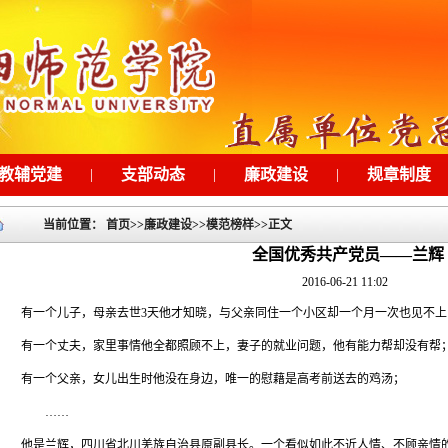
教辅党建
|
支部动态
|
廉政建设
|
规章制度
当前位置：
首页
>>
廉政建设
>>
模范榜样
>>
正文
全国优秀共产党员——兰辉
2016-06-21 11:02
有一个儿子，母亲去世
3
天他才知晓，与父亲同住一个小区却一个月一次也见不上
有一个丈夫，家里事情他全都照顾不上，妻子的就业问题，他有能力帮却没有帮
有一个父亲，女儿出生时他没在身边，唯一的慰藉是高考前送去的鸡汤；
……
他是兰辉，四川省北川羌族自治县原副县长。一个看似如此不近人情、不顾亲情