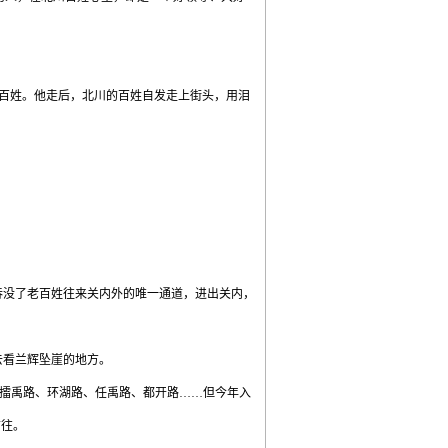
百姓。他走后，北川的百姓自发走上街头，用泪
吞没了老百姓往来关内外的唯一通道，进出关内，
去看兰辉坠崖的地方。
擂禹路、环湖路、任禹路、都开路……但今年入
前往。