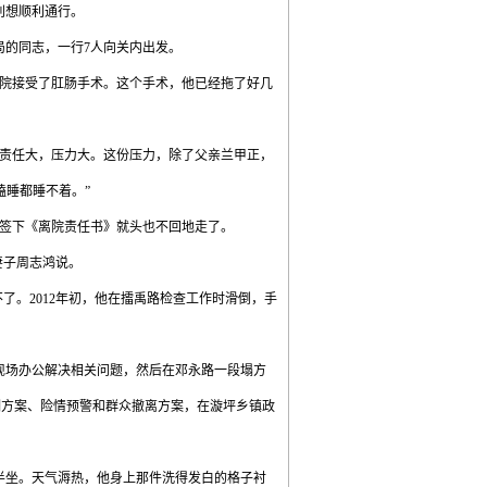
别想顺利通行。
局的同志，一行
7
人向关内出发。
院接受了肛肠手术。这个手术，他已经拖了好几
责任大，压力大。这份压力，除了父亲兰甲正，
瞌睡都睡不着。”
签下《离院责任书》就头也不回地走了。
妻子周志鸿说。
不了。
2012
年初，他在擂禹路检查工作时滑倒，手
现场办公解决相关问题，然后在邓永路一段塌方
测方案、险情预警和群众撤离方案，在漩坪乡镇政
半坐。天气溽热，他身上那件洗得发白的格子衬