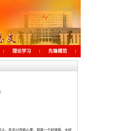
|
理论学习
|
先锋模范
|
工会之家
|
下载
；
；
的人，在北川百姓心里，却是一个好领导、大好