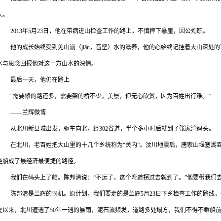
人。
2013
年
5
月
23
日，他在带病进山检查工作的路上，不慎摔下悬崖，因公殉职。
他的成长始终受到羌山湔（
ji
ā
n
，音坚）水的滋养，他的心始终记挂着大山深处的
水与思念回报他对这一方山水的深情。
最后一天，他仍在路上
“需要修的路还多，需要架的桥不少。美景，但无心欣赏，因为百姓出行难。”
——兰辉微博
从北川新县城出发，驱车向北，经
302
省道，半个多小时后就到了张家湾码头。
在北川，老百姓把大山里的十几个乡统称为“关内”。汶川地震后，唐家山堰塞湖
坐船成了最经济最便捷的路径。
我们在码头上了船。陈邦清说：“不远了，这个弯道拐过去就到了。”他要带我们
陈邦清是兰辉的司机。原计划，我们要走的是兰辉
5
月
23
日下乡检查工作的路线，
夏以来，北川遭遇了
50
年一遇的暴雨，泥石流频发，道路多处塌方，我们不得不乘船