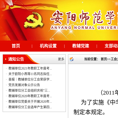
首页
|
机构设置
|
教辅党建
|
支部动
通知公告
更多
当前位置：
首页
>>
工会
·
教辅单位2021年教职工年度考...
·
关于欧阳小燕等11名同志拟任...
·
喜报｜教辅单位分工会荣获学...
·
党员发展对象公示公告
·
教辅单位分工会组织庆祝“三...
（
2011
·
教辅单位2020年教职工年度考...
为了实施《中
·
教辅单位党委关于开展2020年...
·
教辅单位分工会选举产生第四...
制定本规定。