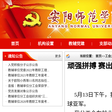
首页
|
机构设置
|
教辅党建
|
支部动
通知公告
更多
当前位置：
首页
>>
工会
顽强拼搏 赛
·
入党积极分子公示公告
·
教辅单位党委2022年教职工理...
·
教辅单位2021年教职工年度考...
·
关于欧阳小燕等11名同志拟任...
·
喜报｜教辅单位分工会荣获学...
·
党员发展对象公示公告
5
月
13
日下午，
·
教辅单位分工会组织庆祝“三...
·
教辅单位2020年教职工年度考...
球亚军。