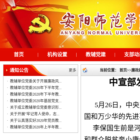
首页
|
机构设置
|
教辅党建
|
支部动
通知公告
更多
当前位置：
首页
>>
廉政
中宣部
·
教辅单位党委关于开展廉政风...
·
教辅单位党委2020年下半年党...
·
教辅单位党委2020年下半年教...
·
教辅单位党委2020年基层党支...
5
月
26
日，中央
·
关于成立教辅单位党委意识形...
·
关于开展“牢记育人使命，志...
国和万少华的先进
·
关于认真落实好2020年党员教...
李保国生前是
·
教辅单位党委2020年上半年教...
和群众脱贫奔小康