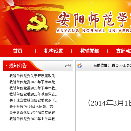
首页
|
机构设置
|
教辅党建
|
支部动
通知公告
更多
当前位置：
首页
>>
工会
·
教辅单位党委关于开展廉政风...
·
教辅单位党委2020年下半年党...
·
教辅单位党委2020年下半年教...
·
教辅单位党委2020年基层党支...
·
关于成立教辅单位党委意识形...
（
2014
年
3
月
1
·
关于开展“牢记育人使命，志...
·
关于认真落实好2020年党员教...
·
教辅单位党委2020年上半年教...