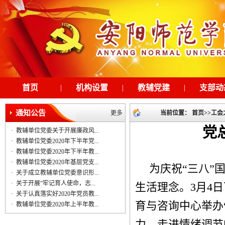
首页
|
机构设置
|
教辅党建
|
支部动
通知公告
更多
当前位置：
首页
>>
工会
党
·
教辅单位党委关于开展廉政风...
·
教辅单位党委2020年下半年党...
·
教辅单位党委2020年下半年教...
·
教辅单位党委2020年基层党支...
为庆祝“三八”
·
关于成立教辅单位党委意识形...
·
关于开展“牢记育人使命，志...
生活理念。
3
月
4
日
·
关于认真落实好2020年党员教...
育与咨询中心举办
·
教辅单位党委2020年上半年教...
力，走进情绪调节