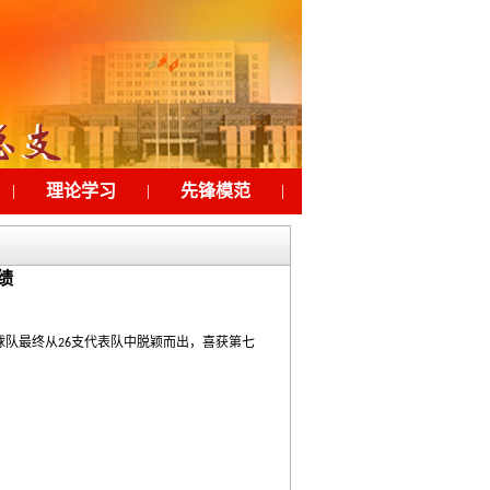
|
理论学习
|
先锋模范
|
工会之家
|
下载
绩
球队最终从
支代表队中脱颖而出，喜获第七
26