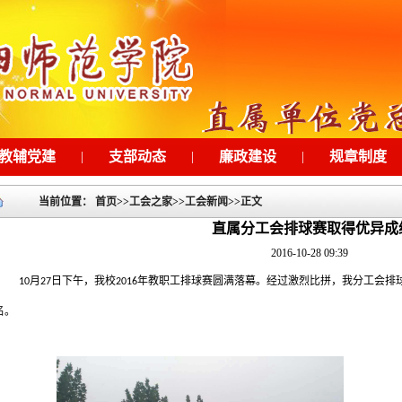
教辅党建
|
支部动态
|
廉政建设
|
规章制度
当前位置：
首页
>>
工会之家
>>
工会新闻
>>
正文
直属分工会排球赛取得优异成
2016-10-28 09:39
月
日下午，我校
年教职工排球赛圆满落幕。经过激烈比拼，我分工会排
10
27
2016
名。